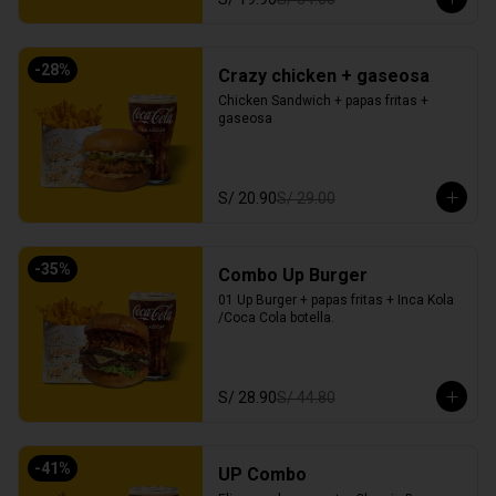
-
28
%
Crazy chicken + gaseosa
Chicken Sandwich + papas fritas + 
gaseosa
S/ 20.90
S/ 29.00
-
35
%
Combo Up Burger
01 Up Burger + papas fritas + Inca Kola 
/Coca Cola botella.
S/ 28.90
S/ 44.80
-
41
%
UP Combo