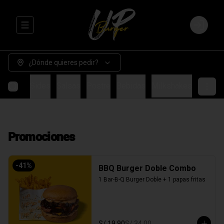
Abrir menu de navegación
Login
¿Dónde quieres pedir?
Burgers
Sides
Salsas
Postre
Bebidas
Milkshakes
Promociones
-
41
%
BBQ Burger Doble Combo
1 Bar-B-Q Burger Doble + 1 papas fritas
S/ 19.90
S/ 34.00