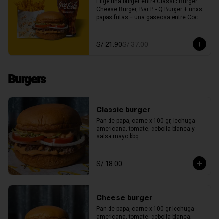
Elige una burger entre Classic Burger,  
Cheese Burger, Bar B - Q Burger + unas 
papas fritas + una gaseosa entre Coca 
Cola o Inca Kola c/s azúcar
S/ 21.90
S/ 37.00
Burgers
Classic burger
Pan de papa, carne x 100 gr, lechuga 
americana, tomate, cebolla blanca y 
salsa mayo bbq.
S/ 18.00
Cheese burger
Pan de papa, carne x 100 gr lechuga 
americana, tomate, cebolla blanca, 