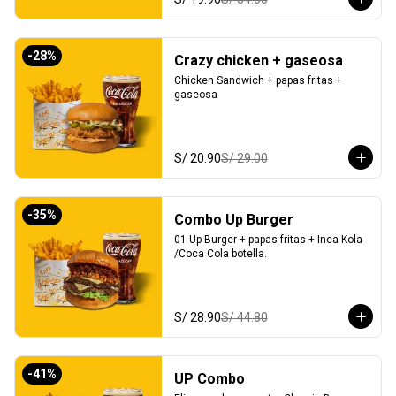
-
28
%
Crazy chicken + gaseosa
Chicken Sandwich + papas fritas + 
gaseosa
S/ 20.90
S/ 29.00
-
35
%
Combo Up Burger
01 Up Burger + papas fritas + Inca Kola 
/Coca Cola botella.
S/ 28.90
S/ 44.80
-
41
%
UP Combo