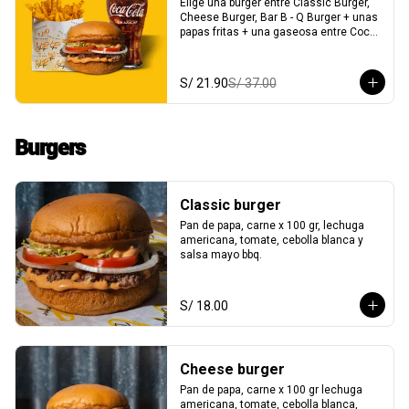
Elige una burger entre Classic Burger,  
Cheese Burger, Bar B - Q Burger + unas 
papas fritas + una gaseosa entre Coca 
Cola o Inca Kola c/s azúcar
S/ 21.90
S/ 37.00
Burgers
Classic burger
Pan de papa, carne x 100 gr, lechuga 
americana, tomate, cebolla blanca y 
salsa mayo bbq.
S/ 18.00
Cheese burger
Pan de papa, carne x 100 gr lechuga 
americana, tomate, cebolla blanca, 