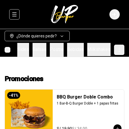
Abrir menu de navegación
Login
¿Dónde quieres pedir?
Burgers
Sides
Salsas
Postre
Bebidas
Milkshakes
Promociones
-
41
%
BBQ Burger Doble Combo
1 Bar-B-Q Burger Doble + 1 papas fritas
S/ 19.90
S/ 34.00