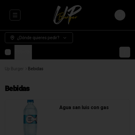
Abrir menu de navegación
Login
¿Dónde quieres pedir?
Bebidas
Up Burger
Bebidas
Bebidas
Agua san luis con gas