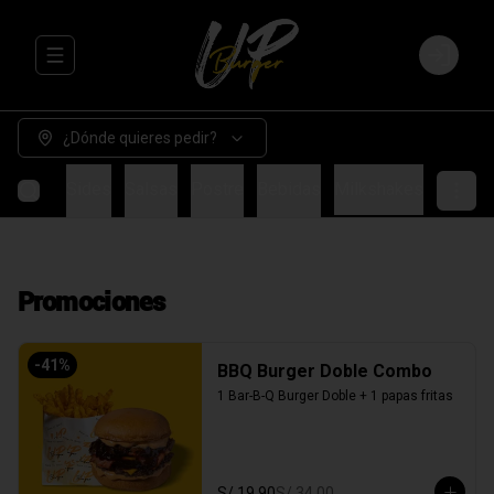
Abrir menu de navegación
Login
¿Dónde quieres pedir?
Burgers
Sides
Salsas
Postre
Bebidas
Milkshakes
Promociones
-
41
%
BBQ Burger Doble Combo
1 Bar-B-Q Burger Doble + 1 papas fritas
S/ 19.90
S/ 34.00