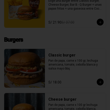
Elige una burger entre Classic Burger,  
Cheese Burger, Bar B - Q Burger + unas 
papas fritas + una gaseosa entre Coca 
Cola o Inca Kola c/s azúcar
S/ 21.90
S/ 37.00
Burgers
Classic burger
Pan de papa, carne x 100 gr, lechuga 
americana, tomate, cebolla blanca y 
salsa mayo bbq.
S/ 18.00
Cheese burger
Pan de papa, carne x 100 gr lechuga 
americana, tomate, cebolla blanca, 