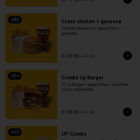
-
28
%
Crazy chicken + gaseosa
Chicken Sandwich + papas fritas + 
gaseosa
S/ 20.90
S/ 29.00
-
35
%
Combo Up Burger
01 Up Burger + papas fritas + Inca Kola 
/Coca Cola botella.
S/ 28.90
S/ 44.80
-
41
%
UP Combo