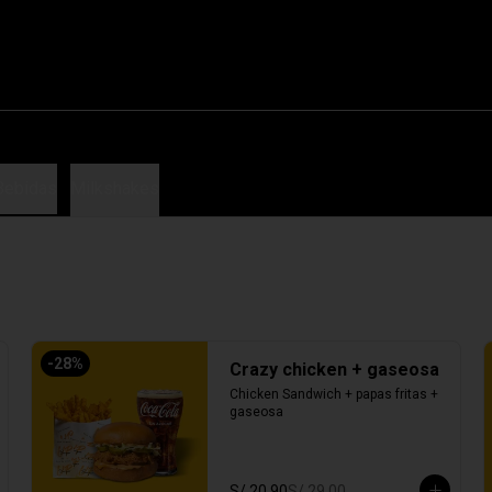
G
Bebidas
Milkshakes
-
28
%
Crazy chicken + gaseosa
Chicken Sandwich + papas fritas + 
gaseosa
S/ 20.90
S/ 29.00