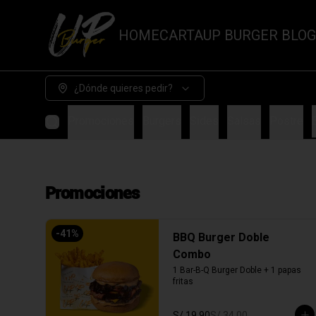
HOME
CARTA
UP BURGER BLO
¿Dónde quieres pedir?
Promociones
Burgers
Sides
Salsas
Postre
Promociones
-
41
%
BBQ Burger Doble
Combo
1 Bar-B-Q Burger Doble + 1 papas 
fritas
S/ 19.90
S/ 34.00