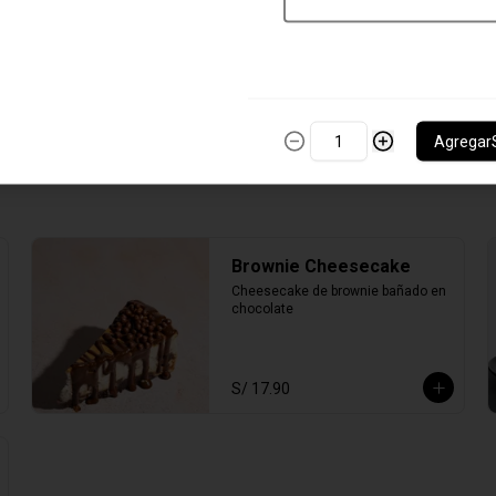
Mayonesa con bbq y especias
S/ 3.00
Agregar
Brownie Cheesecake
Cheesecake de brownie bañado en 
chocolate
S/ 17.90