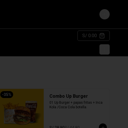
Login
S/ 0.00
-
35
%
Combo Up Burger
01 Up Burger + papas fritas + Inca 
Kola /Coca Cola botella.
S/ 28.90
S/ 44.80