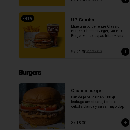
-
41
%
UP Combo
Elige una burger entre Classic 
Burger,  Cheese Burger, Bar B - Q 
Burger + unas papas fritas + una 
gaseosa entre Coca Cola o Inca 
Kola c/s azúcar
S/ 21.90
S/ 37.00
Burgers
Classic burger
Pan de papa, carne x 100 gr, 
lechuga americana, tomate, 
cebolla blanca y salsa mayo bbq.
S/ 18.00