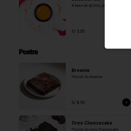
A base de ají limo, picante alto
S/ 3.00
Postre
Brownie
Porción de brownie.
S/ 8.90
Oreo Cheesecake
Porcion de oreo Cheesecake