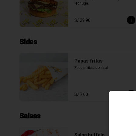
lechuga.
S/ 29.90
Sides
Papas fritas
Papas fritas con sal.
S/ 7.00
Salsas
Salsa buffalo