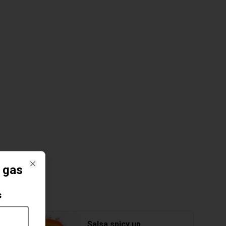
 gas
Close
s
Salsa spicy up