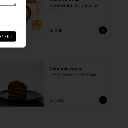
A base de ají amarillo, picante 
medio
S/ 3.00
S/ 7.00
Chocodarkness
Porción de torta de chocolate
S/ 16.00