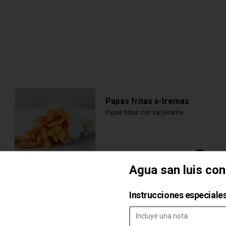
Papas fritas x-tremas
Papas fritas con sal picante.
S/ 7.00
Agua san luis con
Instrucciones especiale
Salsa mayo bbq